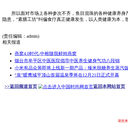
所以面对市场上各种参次不齐，鱼目混珠的各种健康养身产品
隐患，“素膳工坊”纠偏食疗真正健康发生，以人类健康为本，
(责任编辑：admin)
相关报道
燕窝4.0时代-中榕随我鲜炖燕窝
烟台市牟平区中医医院倡导中医养生健身气功八段锦
小米有品众筹即将上线新一期产品：臻米脱糖养生蒸汽饭
“泉”暖鹰城平顶山首届温泉季将在12月21日正式开幕
>>返回频道首页
返回本网站首页
请您来