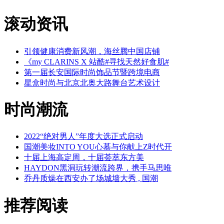
滚动资讯
引领健康消费新风潮，海丝腾中国店铺
《my CLARINS X 站酷#寻找天然好食肌#
第一届长安国际时尚饰品节暨跨境电商
星盒时尚与北京北奥大路舞台艺术设计
时尚潮流
2022“绝对男人”年度大选正式启动
国潮美妆INTO YOU心慕与你献上Z时代开
十届上海高定周，十届荟萃东方美
HAYDON黑洞玩转潮流跨界，携手马思唯
乔丹质燥在西安办了场城墙大秀 , 国潮
推荐阅读