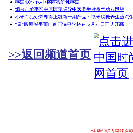
燕窝4.0时代-中榕随我鲜炖燕窝
烟台市牟平区中医医院倡导中医养生健身气功八段锦
小米有品众筹即将上线新一期产品：臻米脱糖养生蒸汽饭
“泉”暖鹰城平顶山首届温泉季将在12月21日正式开幕
>>返回频道首页
*本网站有关内容转载自