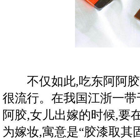
不仅如此,吃东阿阿胶在
很流行。在我国江浙一带
阿胶,女儿出嫁的时候,
为嫁妆,寓意是“胶漆取其