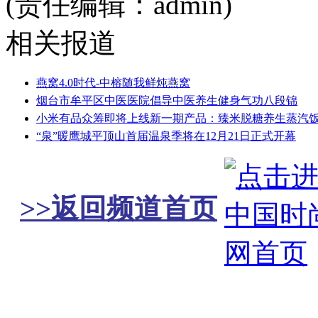
(责任编辑：admin)
相关报道
燕窝4.0时代-中榕随我鲜炖燕窝
烟台市牟平区中医医院倡导中医养生健身气功八段锦
小米有品众筹即将上线新一期产品：臻米脱糖养生蒸汽饭
“泉”暖鹰城平顶山首届温泉季将在12月21日正式开幕
>>返回频道首页