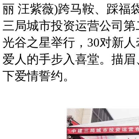
丽 汪紫薇)跨马鞍、踩
三局城市投资运营公司第
光谷之星举行，30对新
爱人的手步入喜堂。描眉
下爱情誓约。