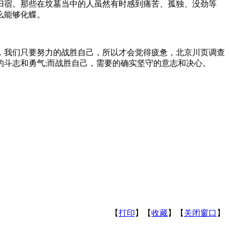
宿。那些在坟墓当中的人虽然有时感到痛苦、孤独、没劲等
么能够化蝶。
我们只要努力的战胜自己，所以才会觉得疲惫，北京川页调查
斗志和勇气;而战胜自己，需要的确实坚守的意志和决心。
【
打印
】【
收藏
】【
关闭窗口
】