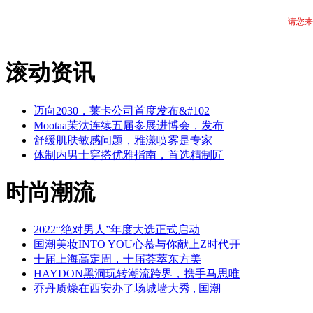
请您来
滚动资讯
迈向2030，莱卡公司首度发布&#102
Mootaa茉汰连续五届参展进博会，发布
舒缓肌肤敏感问题，雅漾喷雾是专家
体制内男士穿搭优雅指南，首选精制匠
时尚潮流
2022“绝对男人”年度大选正式启动
国潮美妆INTO YOU心慕与你献上Z时代开
十届上海高定周，十届荟萃东方美
HAYDON黑洞玩转潮流跨界，携手马思唯
乔丹质燥在西安办了场城墙大秀 , 国潮