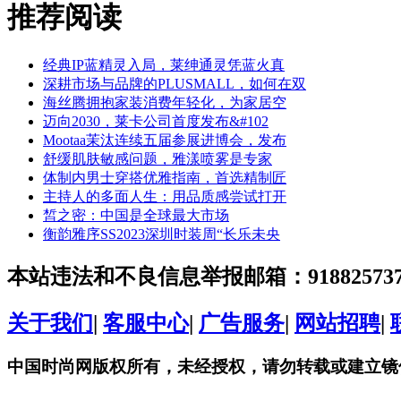
推荐阅读
经典IP蓝精灵入局，莱绅通灵凭蓝火真
深耕市场与品牌的PLUSMALL，如何在双
海丝腾拥抱家装消费年轻化，为家居空
迈向2030，莱卡公司首度发布&#102
Mootaa茉汰连续五届参展进博会，发布
舒缓肌肤敏感问题，雅漾喷雾是专家
体制内男士穿搭优雅指南，首选精制匠
主持人的多面人生：用品质感尝试打开
皙之密：中国是全球最大市场
衡韵雅序SS2023深圳时装周“长乐未央
本站违法和不良信息举报邮箱：918825737@
关于我们
|
客服中心
|
广告服务
|
网站招聘
|
中国时尚网版权所有，未经授权，请勿转载或建立镜