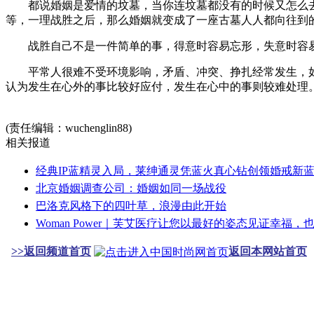
都说婚姻是爱情的坟墓，当你连坟墓都没有的时候又怎么去
等，一理战胜之后，那么婚姻就变成了一座古墓人人都向往到
战胜自己不是一件简单的事，得意时容易忘形，失意时容
平常人很难不受环境影响，矛盾、冲突、挣扎经常发生，如
认为发生在心外的事比较好应付，发生在心中的事则较难处理
(责任编辑：wuchenglin88)
相关报道
经典IP蓝精灵入局，莱绅通灵凭蓝火真心钻创领婚戒新
北京婚姻调查公司：婚姻如同一场战役
巴洛克风格下的四叶草，浪漫由此开始
Woman Power｜芙艾医疗让您以最好的姿态见证幸福
>>返回频道首页
返回本网站首页