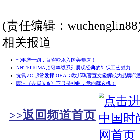
(责任编辑：wuchenglin88
相关报道
七年磨一剑，百雀羚杀入医美赛道！
ANTEPRIMA顶级羊绒系列展现经典的针织工艺魅力
抗氧VC 超常发挥 OBAGI欧邦琪官宣文俊辉成为品牌代
雨洁《去屑传奇》不只是神曲，竟内藏玄机！
>>返回频道首页