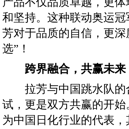
产品不仅品质卓越，更体
和坚持。这种联动奥运冠
芳对于品质的自信，更深
选”！
跨界融合，共赢未来
拉芳与中国跳水队的合
试，更是双方共赢的开始
为中国日化行业的代表，