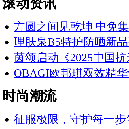
滚动资讯
方圆之间见乾坤 中免集
理肤泉B5特护防晒新
茵颂启动《2025中国
OBAGI欧邦琪双效精
时尚潮流
征服极限，守护每一步