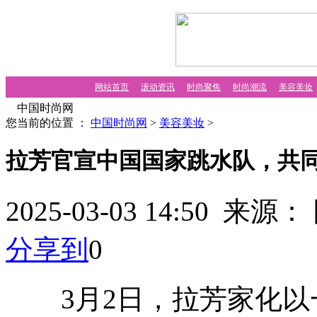
网站首页
滚动资讯
时尚聚焦
时尚潮流
美容美妆
中国时尚网
您当前的位置 ：
中国时尚网
>
美容美妆
>
拉芳官宣中国国家跳水队，共同
2025-03-03 14:50 来
分享到
0
3月2日，拉芳家化以