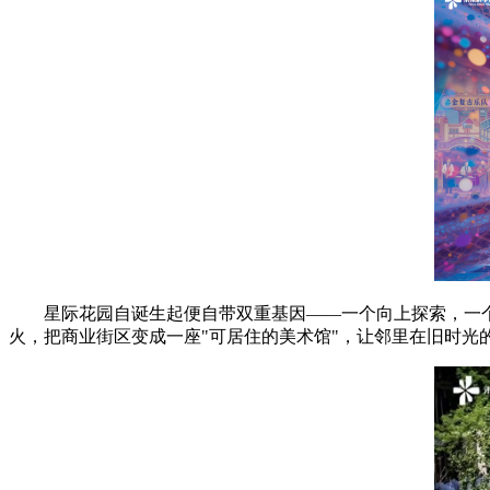
星际花园自诞生起便自带双重基因——一个向上探索，一个向
火，把商业街区变成一座"可居住的美术馆"，让邻里在旧时光