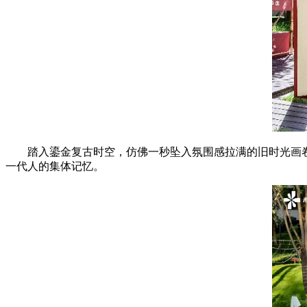
踏入鎏金复古时空，仿佛一秒坠入氛围感拉满的旧时光画卷
一代人的集体记忆。