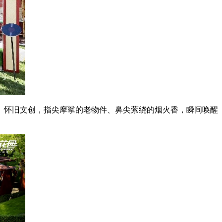
怀旧文创，指尖摩挲的老物件、鼻尖萦绕的烟火香，瞬间唤醒