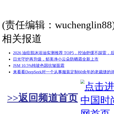
(责任编辑：wuchenglin88
相关报道
2026 油痘肌沐浴油实测推荐 TOP5，控油舒缓不踩雷，
日光守护再升级，郁美净小云朵防晒霜全新上市
JSM 10.5%纯玻色因抗皱面霜
来看看DeepSeek对一个从事服装定制60余年的老裁缝的
>>返回频道首页