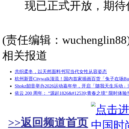
现已正式开放，期待你的
(责任编辑：wuchenglin88
相关报道
共织柔冬，以天然面料书写当代女性从容姿态
杭州新晋Citywalk顶流！国内首家插画百货「兔子在场Bun
Shokz韶音举办2026运动嘉年华，开启「随我天生乐动
依云 200 周年： “源起1826&#12539;青春之境” 限时体
>>返回频道首页